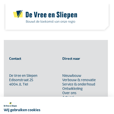
Skip
to
content
Contact
Direct naar
De Vree en Sliepen
Nieuwbouw
Edisonstraat 25
Verbouw & renovatie
4004 JL Tiel
Service & onderhoud
Ontwikkeling
Over ons
Actueel
(0344) 636960
Werken bij
Leren bij
bouw@vreesliepen.nl
Wij gebruiken cookies