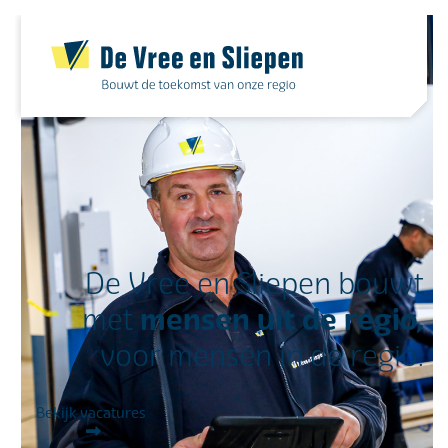
Skip
to
content
De Vree en Sliepen bouwt
mensen uit de regio,
met
voor mensen in de regio.
Bekijk vacatures