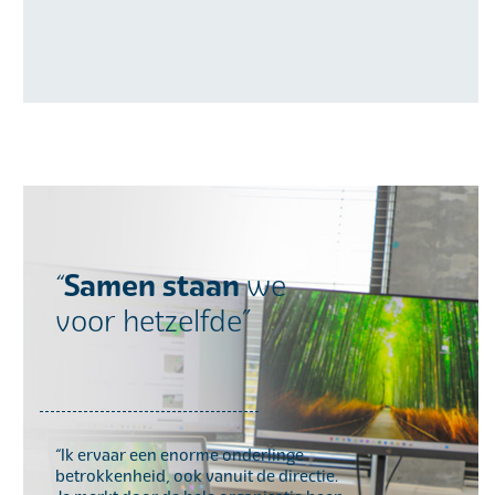
Samen staan
“
we
voor hetzelfde”
“Ik ervaar een enorme onderlinge
betrokkenheid, ook vanuit de directie.