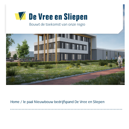
Skip
to
content
Home
/
1e paal Nieuwbouw bedrijfspand De Vree en Sliepen