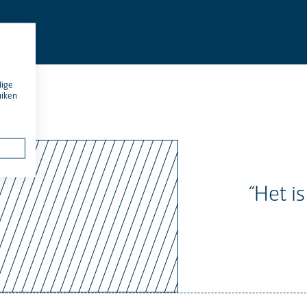
dige
uiken
“Het i