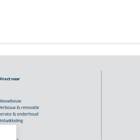
Direct naar
Nieuwbouw
Verbouw & renovatie
Service & onderhoud
Ontwikkeling
Over ons
Actueel