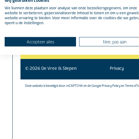
Wij gebruiken cookies
bouw@vreesliepen.nl
L
We kunnen deze plaatsen voor analyse van onze bezoekersgegevens, om onze
website te verbeteren, gepersonaliseerde inhoud te tonen en om u een gewel
website-ervaring te bieden. Voor meer informatie over de cookies die we gebr
opent u de instellingen.
Accepteer alles
Nee, pas aan
© 2026 De Vree & Sliepen
Privacy
Deze website is beveiligd door reCAPTCHA en de
Google Privacy Policy
en
Terms of S