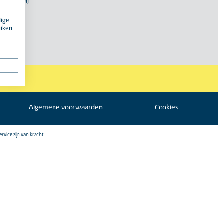
Werken bij
eren bij
dige
uiken
Algemene voorwaarden
Cookies
ervice
zijn van kracht.