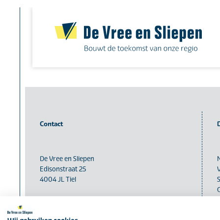
Skip
to
content
Contact
De Vree en Sliepen
Edisonstraat 25
4004 JL Tiel
(0344) 636960