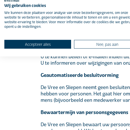
toestemming hebben van ouders of voogd
Wij gebruiken cookies
ook aan betrokken te zijn bij de online
We kunnen deze plaatsen voor analyse van onze bezoekersgegevens, om onze
worden zonder ouderlijke toestemming. 
website te verbeteren, gepersonaliseerde inhoud te tonen en om u een gewel
verzameld over een minderjarige, neem d
website-ervaring te bieden. Voor meer informatie over de cookies die we gebr
opent u de instellingen.
Met welk doel en op basis van welke g
De Vree en Sliepen verwerkt uw perso
Accepteer alles
Nee, pas aan
U te kunnen bellen of e-mailen indien di
U te informeren over wijzigingen van o
Geautomatiseerde besluitvorming
De Vree en Sliepen neemt geen besluite
hebben voor personen. Het gaat hier o
mens (bijvoorbeeld een medewerker van D
Bewaartermijn van persoonsgegevens
De Vree en Sliepen bewaart uw persoons