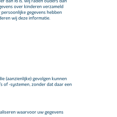
r dan 16 is. Wij raden ouders dan
gegevens over kinderen verzameld
g persoonlijke gegevens hebben
eren wij deze informatie.
ie (aanzienlijke) gevolgen kunnen
 of -systemen, zonder dat daar een
realiseren waarvoor uw gegevens