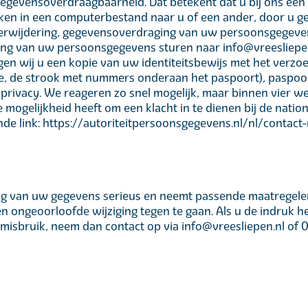
 gegevensoverdraagbaarheid. Dat betekent dat u bij ons ee
ken in een computerbestand naar u of een ander, door u ge
 verwijdering, gegevensoverdraging van uw persoonsgegeve
g van uw persoonsgegevens sturen naar info@vreesliepen.n
gen wij u een kopie van uw identiteitsbewijs met het verzo
ne, de strook met nummers onderaan het paspoort), pasp
 privacy. We reageren zo snel mogelijk, maar binnen vier w
e mogelijkheid heeft om een klacht in te dienen bij de natio
de link: https://autoriteitpersoonsgegevens.nl/nl/contact-
ng van uw gegevens serieus en neemt passende maatregelen
ongeoorloofde wijziging tegen te gaan. Als u de indruk h
an misbruik, neem dan contact op via info@vreesliepen.nl o