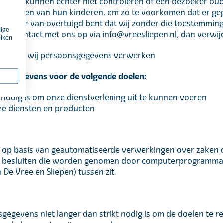
. We kunnen echter niet controleren of een bezoeker oude
 activiteiten van hun kinderen, om zo te voorkomen dat er 
Als u er van overtuigd bent dat wij zonder die toestemmin
dige
an contact met ons op via info@vreesliepen.nl, dan verwijd
uiken
rondslag wij persoonsgegevens verwerken
onsgegevens voor de volgende doelen:
t nodig is om onze dienstverlening uit te kunnen voeren
nze diensten en producten
n op basis van geautomatiseerde verwerkingen over zaken d
m besluiten die worden genomen door computerprogramma’s
e Vree en Sliepen) tussen zit.
gegevens niet langer dan strikt nodig is om de doelen te 