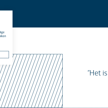
dige
uiken
“Het i