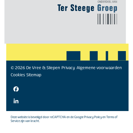
© 2026 De Vree & Sliepen
Privacy
Algemene voorwaarden
Cookies
Sitemap
Facebook
LinkedIn
Deze website is beveiligd door reCAPTCHA en de
Google Privacy Policy
en
Terms of
Service
zijn van kracht.