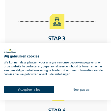
STAP 3
Aan de slag! We bouwen volgens onze afspraken en
Wij gebruiken cookies
betrekken bewoners en gebruikers daar nadrukkelijk bij.
We kunnen deze plaatsen voor analyse van onze bezoekersgegevens, om
Goede communicatie is een belangrijke sleutel tot succes.
onze website te verbeteren, gepersonaliseerde inhoud te tonen en om u
een geweldige website-ervaring te bieden. Voor meer informatie over de
cookies die we gebruiken opent u de instellingen.
Accepteer alles
Nee, pas aan
STAP 4